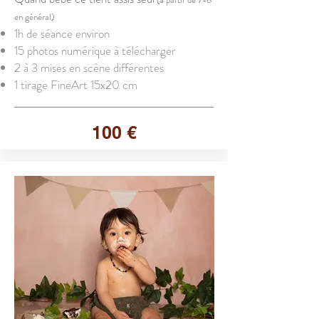
en général)
1h de séance environ
15 photos numérique à télécharger
2 à 3 mises en scène différentes
1 tirage FineArt 15x20 cm
100 €