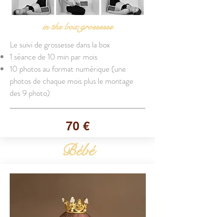
in the box grossesse
Le suivi de grossesse dans la box
1 séance de 10 min par mois
10 photos au format numérique (une
photos de chaque mois plus le montage
des 9 photo)
70 €
Bébé