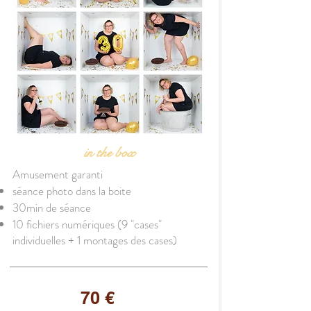
in the box
Amusement
garanti
séance photo dans la boite
30min de séance
10 fichiers numériques (9 "cases"
individuelles + 1 montages des cases)
70 €