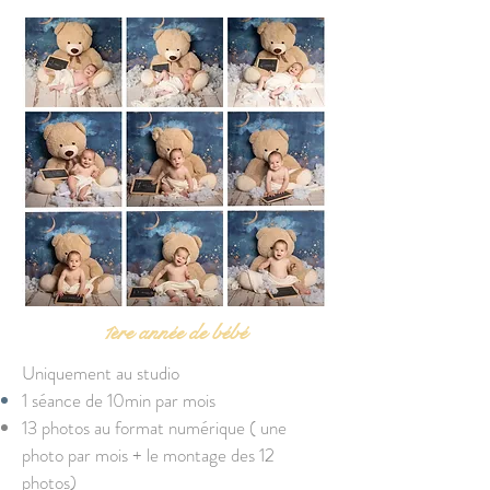
1ère année de bébé
Uniquement au studio
1 séance de 10min par mois
13 photos au format numérique ( une
photo par mois + le montage des 12
photos)