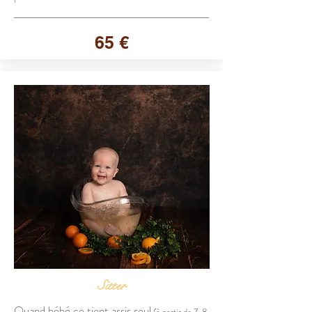
65 €
Sitter
​Quand bébé ce tient assis seul
(à partir de 7-8