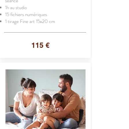
séance
1h au studio
15 fichiers numériques
1 tirage Fine art 15x20 cm
115 €