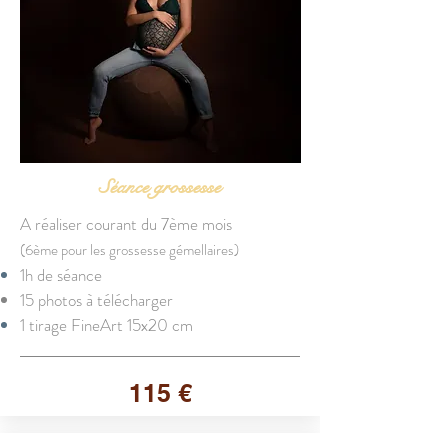
Séance grossesse
A réaliser courant du 7ème mois
(6ème pour les grossesse gémellaires)
1h de séance
15 photos à télécharger
1 tirage FineArt 15x20 cm
115 €